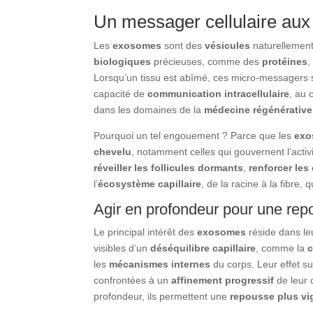
Un messager cellulaire aux
Les
exosomes
sont des
vésicules
naturellement 
biologiques
précieuses, comme des
protéines
,
Lorsqu’un tissu est abîmé, ces micro-messagers 
capacité de
communication intracellulaire
, au 
dans les domaines de la
médecine régénérative
Pourquoi un tel engouement ? Parce que les
exo
chevelu
, notamment celles qui gouvernent l’acti
réveiller les follicules dormants
,
renforcer les
l’
écosystème capillaire
, de la racine à la fibre, 
Agir en profondeur pour une rep
Le principal intérêt des
exosomes
réside dans l
visibles d’un
déséquilibre capillaire
, comme la
les
mécanismes internes
du corps. Leur effet su
confrontées à un
affinement progressif
de leur 
profondeur, ils permettent une
repousse plus vi