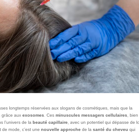
messes longtemps réservées aux slogans de cosmétiques, mais que la
s grâce aux
exosomes
. Ces
minuscules messagers cellulaires
, bien
s l’univers de la
beauté capillaire
, avec un potentiel qui dépasse de l
et de mode, c’est une
nouvelle approche
de la
santé du cheveu
qui