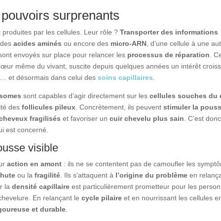
 pouvoirs surprenants
produites par les cellules. Leur rôle ?
Transporter des informations
 des
acides aminés
ou encore des
micro-ARN
, d’une cellule à une aut
sont envoyés sur place pour relancer les
processus de réparation
. C
cœur même du vivant, suscite depuis quelques années un intérêt crois
… et désormais dans celui des
soins capillaires
.
somes
sont capables d’agir directement sur les
cellules souches du 
vité des
follicules pileux
. Concrètement, ils peuvent
stimuler la pous
 cheveux fragilisés
et favoriser un
cuir chevelu plus sain
. C’est donc
qui est concerné.
ousse visible
eur
action en amont
: ils ne se contentent pas de camoufler les sympt
chute
ou la
fragilité
. Ils s’attaquent à
l’origine du problème
en relanç
r la
densité capillaire
est particulièrement prometteur pour les perso
chevelure. En relançant le
cycle pilaire
et en nourrissant les cellules e
goureuse et durable
.