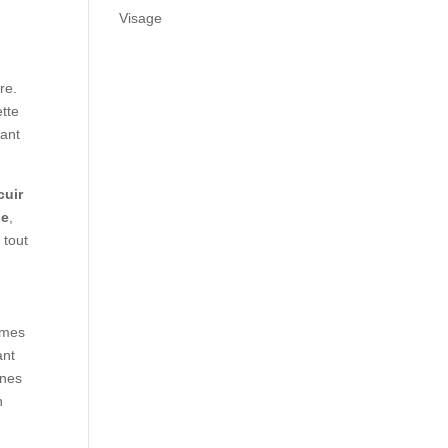
Visage
re.
ette
sant
cuir
se
,
 tout
ômes
ant
nnes
n