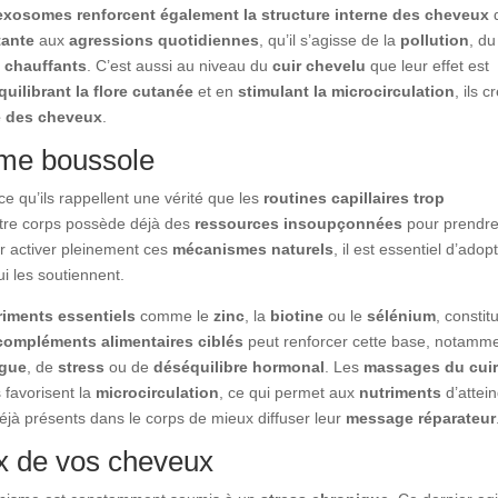
exosomes renforcent également la structure interne des cheveux
tante
aux
agressions quotidiennes
, qu’il s’agisse de la
pollution
, du
s chauffants
. C’est aussi au niveau du
cuir chevelu
que leur effet est
quilibrant la flore cutanée
et en
stimulant la microcirculation
, ils c
e des cheveux
.
mme boussole
ce qu’ils rappellent une vérité que les
routines capillaires trop
otre corps possède déjà des
ressources insoupçonnées
pour prendr
our activer pleinement ces
mécanismes naturels
, il est essentiel d’adop
i les soutiennent.
riments essentiels
comme le
zinc
, la
biotine
ou le
sélénium
, constit
compléments alimentaires ciblés
peut renforcer cette base, notamm
igue
, de
stress
ou de
déséquilibre hormonal
. Les
massages du cui
s favorisent la
microcirculation
, ce qui permet aux
nutriments
d’attei
éjà présents dans le corps de mieux diffuser leur
message réparateur
ux de vos cheveux