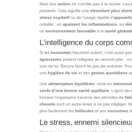
Mais leur
action
ne s’arrête pas à la racine. Les
présents. Cela signifie une
chevelure plus résis
stress oxydatif
ou de l’usage répété d’
appareil
notable : en
apaisant les inflammations
, en
réé
un
environnement favorable
à la
santé global
L’intelligence du corps co
Si les
exosomes
fascinent autant, c’est aussi par
agressives
avaient reléguée au second plan : n
soin de lui. Encore faut-il ne pas les entraver. P
une
hygiène de vie
et des
gestes quotidiens
qu
Une
alimentation équilibrée
, riche en
micronut
socle d’une bonne santé capillaire
. L’ajout de
lorsque l’organisme traverse des périodes de
fat
chevelu
sont un autre levier à ne pas négliger. Il
plus facilement les
follicules
et aux
exosomes
d
Le stress, ennemi silencie