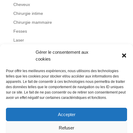
Cheveux
Chirurgie intime
Chirurgie mammaire
Fesses
Laser
Lifting
Gérer le consentement aux
Non classé
cookies
Obésité
Pour offrir les meilleures expériences, nous utilisons des technologies
otoplastie
telles que les cookies pour stocker et/ou accéder aux informations des
appareils. Le fait de consentir à ces technologies nous permettra de traiter
Remboursement
des données telles que le comportement de navigation ou les ID uniques
sur ce site. Le fait de ne pas consentir ou de retirer son consentement peut
Rhinoplastie
avoir un effet négatif sur certaines caractéristiques et fonctions.
Visage
Accepter
Refuser
Blog
Contact
Mentions légales