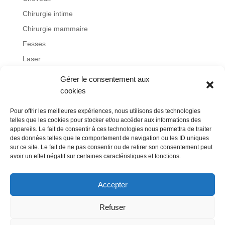
Chirurgie intime
Chirurgie mammaire
Fesses
Laser
Lifting
Gérer le consentement aux
Non classé
cookies
Obésité
Pour offrir les meilleures expériences, nous utilisons des technologies
otoplastie
telles que les cookies pour stocker et/ou accéder aux informations des
appareils. Le fait de consentir à ces technologies nous permettra de traiter
Remboursement
des données telles que le comportement de navigation ou les ID uniques
sur ce site. Le fait de ne pas consentir ou de retirer son consentement peut
Rhinoplastie
avoir un effet négatif sur certaines caractéristiques et fonctions.
Visage
Accepter
Refuser
Blog
Contact
Mentions légales
Politique de cookies (UE)