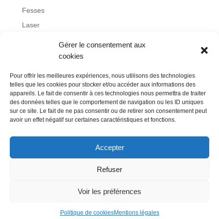
Fesses
Laser
Lifting
Gérer le consentement aux
Non classé
cookies
Obésité
Pour offrir les meilleures expériences, nous utilisons des technologies
otoplastie
telles que les cookies pour stocker et/ou accéder aux informations des
appareils. Le fait de consentir à ces technologies nous permettra de traiter
Remboursement
des données telles que le comportement de navigation ou les ID uniques
sur ce site. Le fait de ne pas consentir ou de retirer son consentement peut
Rhinoplastie
avoir un effet négatif sur certaines caractéristiques et fonctions.
Visage
Accepter
Refuser
Blog
Contact
Mentions légales
Politique de cookies (UE)
Voir les préférences
Politique de cookies
Mentions légales