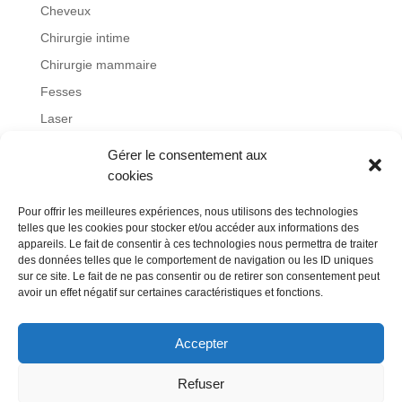
Cheveux
Chirurgie intime
Chirurgie mammaire
Fesses
Laser
Lifting
Gérer le consentement aux
Non classé
cookies
Obésité
Pour offrir les meilleures expériences, nous utilisons des technologies
otoplastie
telles que les cookies pour stocker et/ou accéder aux informations des
appareils. Le fait de consentir à ces technologies nous permettra de traiter
Remboursement
des données telles que le comportement de navigation ou les ID uniques
sur ce site. Le fait de ne pas consentir ou de retirer son consentement peut
Rhinoplastie
avoir un effet négatif sur certaines caractéristiques et fonctions.
Visage
Accepter
Refuser
Blog
Contact
Mentions légales